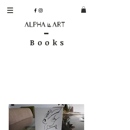
Alpha
Art
is
Book
s