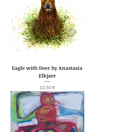
Eagle with Deer by Anastasia
Elkjaer
Preis
22,50 €